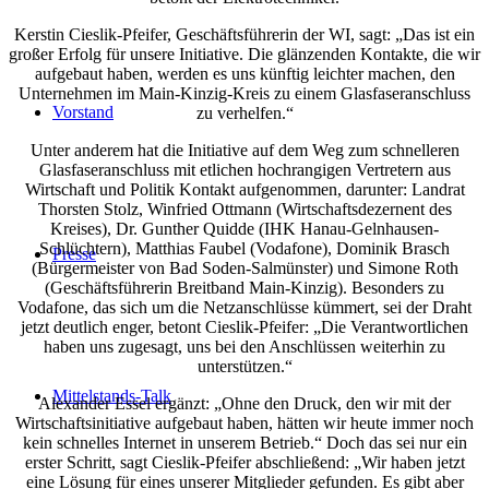
Kerstin Cieslik-Pfeifer, Geschäftsführerin der WI, sagt: „Das ist ein
großer Erfolg für unsere Initiative. Die glänzenden Kontakte, die wir
aufgebaut haben, werden es uns künftig leichter machen, den
Unternehmen im Main-Kinzig-Kreis zu einem Glasfaseranschluss
Vorstand
zu verhelfen.“
Unter anderem hat die Initiative auf dem Weg zum schnelleren
Glasfaseranschluss mit etlichen hochrangigen Vertretern aus
Wirtschaft und Politik Kontakt aufgenommen, darunter: Landrat
Thorsten Stolz, Winfried Ottmann (Wirtschaftsdezernent des
Kreises), Dr. Gunther Quidde (IHK Hanau-Gelnhausen-
Schlüchtern), Matthias Faubel (Vodafone), Dominik Brasch
Presse
(Bürgermeister von Bad Soden-Salmünster) und Simone Roth
(Geschäftsführerin Breitband Main-Kinzig). Besonders zu
Vodafone, das sich um die Netzanschlüsse kümmert, sei der Draht
jetzt deutlich enger, betont Cieslik-Pfeifer: „Die Verantwortlichen
haben uns zugesagt, uns bei den Anschlüssen weiterhin zu
unterstützen.“
Mittelstands-Talk
Alexander Essel ergänzt: „Ohne den Druck, den wir mit der
Wirtschaftsinitiative aufgebaut haben, hätten wir heute immer noch
kein schnelles Internet in unserem Betrieb.“ Doch das sei nur ein
erster Schritt, sagt Cieslik-Pfeifer abschließend: „Wir haben jetzt
eine Lösung für eines unserer Mitglieder gefunden. Es gibt aber