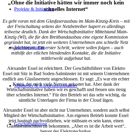
„Ohne die Initiative hätten wir immer noch kein
schnelles Internet“
Projekte & Initiativen
Es geht voran mit dem Glasfaserausbau im Main-Kinzig-Kreis – mit
der Freischaltung seitens der Netzbetreiber hapert es allerdings
teilweise deutlich. Dank der Wirtschaftsinitiative Mittelstand Main-
Kinzig (WI), die für den Breitbandausbau eine eigene Kommission
gegründet hat, ist jetzt ein weiteres Unternehmen ans schnelle Netz
Jahresprogramm
angeschlossen. Ein erster Schritt, weitere sollen folgen – auch
mithilfe der etlichen
blendenden Kontakte, die die Initiative
mittlerweile aufgebaut hat.
Alexander Essel ist erleichtert. Der Geschäftsführer von Elektro
Essel mit Sitz in Bad Soden-Salmünster ist mit seinem Unternehmen
endlich ans Glasfasernetz angeschlossen. Er sagt: „Es war ein echter
Krimi, der mich viele Nerven gekostet hat. Aber dank der
Mitglieder & Kooperationspartner
Wirtschaftsinitiative haben wir es geschafft und freuen uns riesig
über schnelles Internet.“ Für den Betrieb sei das sehr wichtig, da
sämtliche Unterlagen der Firma in der Cloud lägen.
Alexander Essel ist aber nicht nur Unternehmer, sondern auch selbst
Mitglied der Wirtschaftsinitiative. Am eigenen Betrieb konnte Essel
jetzt hautnah nachvollziehen, wie mühsam es sein kann, einen
Geschäftsführung
Glasfaseranschluss zu bekommen. „Aber es ist die Arbeit wert“,
betont der Elektrotechniker.