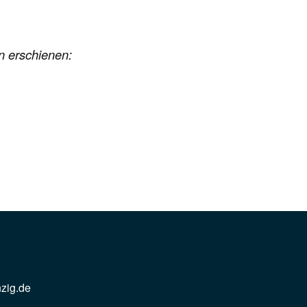
en erschienen:
n
nzig.de