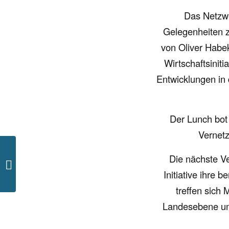
Das Netzwe
Gelegenheiten z
von Oliver Habe
Wirtschaftsiniti
Entwicklungen in 
Der Lunch bot 
Vernetz
Die nächste Ve
Oldtimer-Sternfahrt mit
Herz
Initiative ihre b
treffen sich 
Landesebene um 