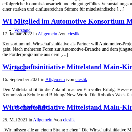
erfolgreiche Kommissionsarbeit und ein gut gefülltes Veranstaltungsp
einer starken und einflussreichen Stimme für mittelständische […]
WI Mitglied im Automotive Konsortium
Vorstand
17. Januar 2022
in
Allgemein
/
von
cieslik
Konsortium mit Wirtschaftsinitiative als Partner will Automotive-Pro
geht. Nach mehreren Foren zur Automotive-Branche und dem jüngsten
die Förderprogramme aus dem […]
Wirtschaftsinitiative Mittelstand Main-Ki
Presse
16. September 2021
in
Allgemein
/
von
cieslik
Den Mittelstand fit für die Zukunft machen Ein voller Erfolg- Hesse
Kommission Schule und Bildung/ New Work. Die Robotics Week fand v
Wirtschaftsinitiative Mittelstand Main-Kin
Mittelstands-Talk
25. Mai 2021
in
Allgemein
/
von
cieslik
„Wir müssen alle an einem Strang ziehen“ Die Wirtschaftsinitiative 