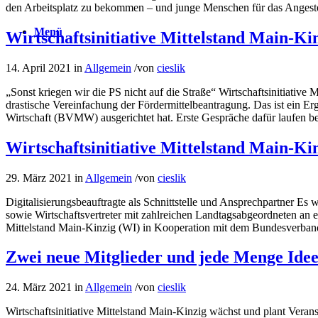
den Arbeitsplatz zu bekommen – und junge Menschen für das Angestell
Menü
Wirtschaftsinitiative Mittelstand Main-Ki
14. April 2021
in
Allgemein
/
von
cieslik
„Sonst kriegen wir die PS nicht auf die Straße“ Wirtschaftsinitiative 
drastische Vereinfachung der Fördermittelbeantragung. Das ist ein Er
Wirtschaft (BVMW) ausgerichtet hat. Erste Gespräche dafür laufen be
Wirtschaftsinitiative Mittelstand Main-Ki
29. März 2021
in
Allgemein
/
von
cieslik
Digitalisierungsbeauftragte als Schnittstelle und Ansprechpartner E
sowie Wirtschaftsvertreter mit zahlreichen Landtagsabgeordneten an 
Mittelstand Main-Kinzig (WI) in Kooperation mit dem Bundesverban
Zwei neue Mitglieder und jede Menge Ide
24. März 2021
in
Allgemein
/
von
cieslik
Wirtschaftsinitiative Mittelstand Main-Kinzig wächst und plant Verans