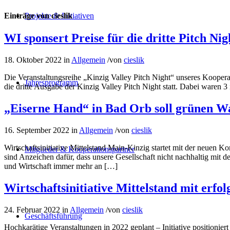
Einträge von cieslik
Projekte & Initiativen
WI sponsert Preise für die dritte Pitch N
18. Oktober 2022
in
Allgemein
/
von
cieslik
Die Veranstaltungsreihe „Kinzig Valley Pitch Night“ unseres Kooper
Jahresprogramm
die dritte Ausgabe der Kinzig Valley Pitch Night statt. Dabei waren 3
„Eiserne Hand“ in Bad Orb soll grünen Wa
16. September 2022
in
Allgemein
/
von
cieslik
Wirtschaftsinitiative Mittelstand Main-Kinzig startet mit der neuen
Mitglieder & Kooperationspartner
sind Anzeichen dafür, dass unsere Gesellschaft nicht nachhaltig mit
und Wirtschaft immer mehr an […]
Wirtschaftsinitiative Mittelstand mit erf
24. Februar 2022
in
Allgemein
/
von
cieslik
Geschäftsführung
Hochkarätige Veranstaltungen in 2022 geplant – Initiative positionier